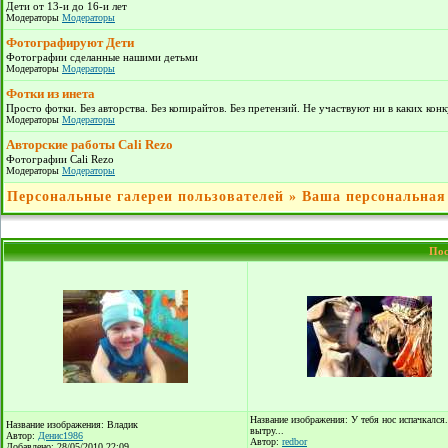
Дети от 13-и до 16-и лет
Модераторы
Модераторы
Фотографируют Дети
Фотографии сделанные нашими детьми
Модераторы
Модераторы
Фотки из инета
Просто фотки. Без авторства. Без копирайтов. Без претензий. Не участвуют ни в каких кон
Модераторы
Модераторы
Авторские работы Cali Rezo
Фотографии Cali Rezo
Модераторы
Модераторы
Персональные галереи пользователей
»
Ваша персональная
Пос
Название изображения: У тебя нос испачкался
Название изображения: Владик
вытру...
Автор:
Денис1986
Автор:
redbor
Добавлено: 28/05/2010 22:09