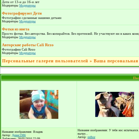
Дети от 13-и до 16-и лет
Модераторы
Модераторы
Фотографируют Дети
Фотографии сделанные нашими детьми
Модераторы
Модераторы
Фотки из инета
Просто фотки. Без авторства. Без копирайтов. Без претензий. Не участвуют ни в каких кон
Модераторы
Модераторы
Авторские работы Cali Rezo
Фотографии Cali Rezo
Модераторы
Модераторы
Персональные галереи пользователей
»
Ваша персональная
Пос
Название изображения: У тебя нос испачкался
Название изображения: Владик
вытру...
Автор:
Денис1986
Автор:
redbor
Добавлено: 28/05/2010 22:09