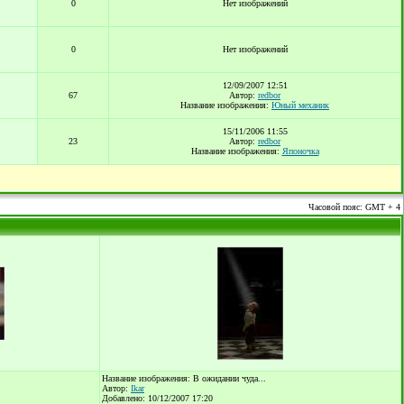
0
Нет изображений
0
Нет изображений
12/09/2007 12:51
67
Автор:
redbor
Название изображения:
Юный механик
15/11/2006 11:55
23
Автор:
redbor
Название изображения:
Японочка
Часовой пояс: GMT + 4
Название изображения: В ожидании чуда...
Автор:
Ikar
Добавлено: 10/12/2007 17:20