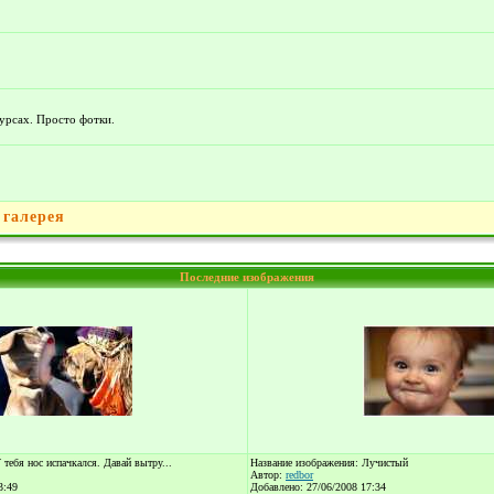
курсах. Просто фотки.
 галерея
Последние изображения
тебя нос испачкался. Давай вытру...
Название изображения: Лучистый
Автор:
redbor
3:49
Добавлено: 27/06/2008 17:34