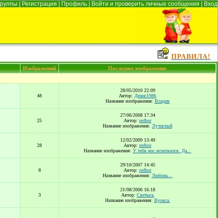
Группы
|
Регистрация
|
Профиль
|
Войти и проверить личные сообщения
|
Вход
ПРАВИЛА!
Изображений
Последнее изображение
28/05/2010 22:09
48
Автор:
Денис1986
Название изображения:
Владик
27/06/2008 17:34
25
Автор:
redbor
Название изображения:
Лучистый
12/02/2009 13:49
28
Автор:
redbor
Название изображения:
У тебя нос испачкался. Да...
29/10/2007 14:45
8
Автор:
redbor
Название изображения:
Любовь...
21/08/2006 16:18
3
Автор:
Светысь
Название изображения:
Вуокса.