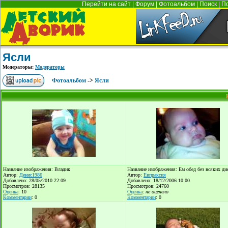
Перейти на сайт
|
Форум
|
Фотоальбом
|
Поиск
|
П
Ясли
Модераторы:
Модераторы
Фотоальбом
->
Ясли
Название изображения: Владик
Название изображения: Ем обед без всяких ди
Автор:
Денис1986
Автор:
Евпраксия
Добавлено: 28/05/2010 22:09
Добавлено: 18/12/2006 10:00
Просмотров: 28135
Просмотров: 24760
Оценка
: 10
Оценка
:
не оценено
Комментарии
: 0
Комментарии
: 0