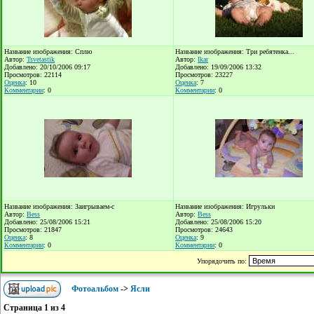
Название изображения: Сплю
Название изображения: Три ребятенка...
Автор:
Tsvetastik
Автор:
Ikar
Добавлено: 20/10/2006 09:17
Добавлено: 19/09/2006 13:32
Просмотров: 22114
Просмотров: 23227
Оценка
: 10
Оценка
: 7
Комментарии
: 0
Комментарии
: 0
Название изображения: Заигрываем-с
Название изображения: Игрульки
Автор:
Bess
Автор:
Bess
Добавлено: 25/08/2006 15:21
Добавлено: 25/08/2006 15:20
Просмотров: 21847
Просмотров: 24643
Оценка
: 8
Оценка
: 9
Комментарии
: 0
Комментарии
: 0
Упорядочить по:
Фотоальбом
->
Ясли
Страница
1
из
4