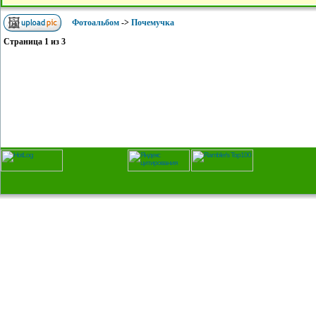
Фотоальбом
->
Почемучка
Страница
1
из
3