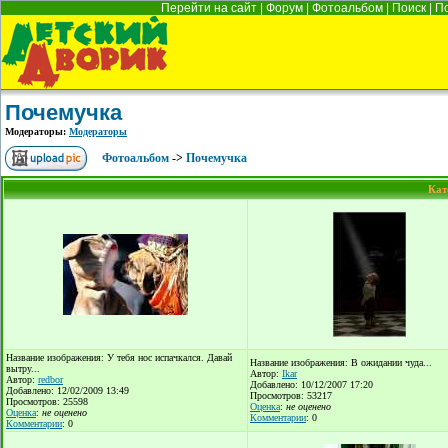
Перейти на сайт
|
Форум
|
Фотоальбом
|
Поиск
|
П
Почемучка
Модераторы:
Модераторы
Фотоальбом
->
Почемучка
Кат
Название изображения: У тебя нос испачкался. Давай
Название изображения: В ожидании чуда...
вытру...
Автор:
Ikar
Автор:
redbor
Добавлено: 10/12/2007 17:20
Добавлено: 12/02/2009 13:49
Просмотров: 53217
Просмотров: 25598
Оценка
:
не оценено
Оценка
:
не оценено
Комментарии
: 0
Комментарии
: 0