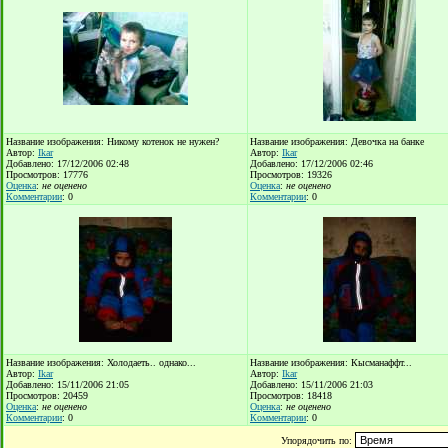
Название изображения: Никому котенок не нужен?
Название изображения: Девочка на банке
Автор:
Ikar
Автор:
Ikar
Добавлено: 17/12/2006 02:48
Добавлено: 17/12/2006 02:46
Просмотров: 17776
Просмотров: 19326
Оценка
:
не оценено
Оценка
:
не оценено
Комментарии
: 0
Комментарии
: 0
Название изображения: Холодаеть.. однако...
Название изображения: Кысманаффт...
Автор:
Ikar
Автор:
Ikar
Добавлено: 15/11/2006 21:05
Добавлено: 15/11/2006 21:03
Просмотров: 20459
Просмотров: 18418
Оценка
:
не оценено
Оценка
:
не оценено
Комментарии
: 0
Комментарии
: 0
Упорядочить по: