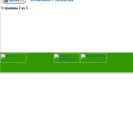
Фотоальбом
->
Почемучка
Страница
2
из
3