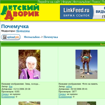
Перейти на сайт
|
Форум
|
Фотоальбом
|
Поиск
|
П
Почемучка
Модераторы:
Модераторы
Фотоальбом
->
Почемучка
Кат
Название изображения: Зима, холода...
Название изображения: Фото на память
Автор:
Ikar
Автор:
redbor
Добавлено: 15/11/2006 20:58
Добавлено: 20/10/2006 09:41
Просмотров: 6185
Просмотров: 5877
Оценка
:
не оценено
Оценка
:
не оценено
Комментарии
: 0
Комментарии
: 0