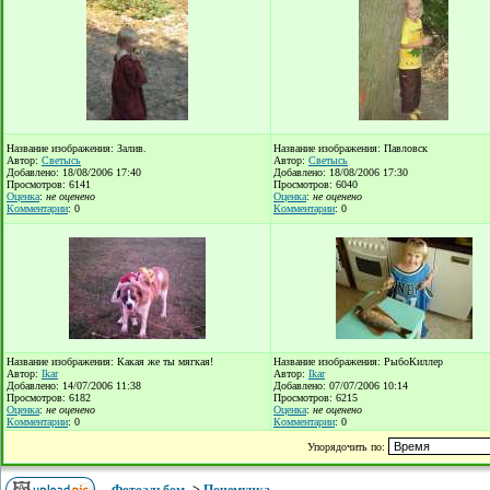
Название изображения: Залив.
Название изображения: Павловск
Автор:
Светысь
Автор:
Светысь
Добавлено: 18/08/2006 17:40
Добавлено: 18/08/2006 17:30
Просмотров: 6141
Просмотров: 6040
Оценка
:
не оценено
Оценка
:
не оценено
Комментарии
: 0
Комментарии
: 0
Название изображения: Какая же ты мягкая!
Название изображения: РыбоКиллер
Автор:
Ikar
Автор:
Ikar
Добавлено: 14/07/2006 11:38
Добавлено: 07/07/2006 10:14
Просмотров: 6182
Просмотров: 6215
Оценка
:
не оценено
Оценка
:
не оценено
Комментарии
: 0
Комментарии
: 0
Упорядочить по: