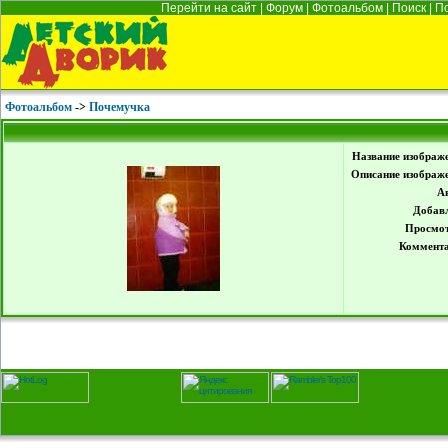
Перейти на сайт
|
Форум
|
Фотоальбом
|
Поиск
|
П
Фотоальбом
->
Почемучка
Название изображ
Описание изображ
А
Добав
Просмот
Коммента