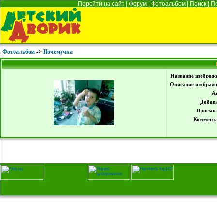
Перейти на сайт
|
Форум
|
Фотоальбом
|
Поиск
|
П
Фотоальбом
->
Почемучка
Название изображ
Описание изображ
А
Добав
Просмот
Коммента