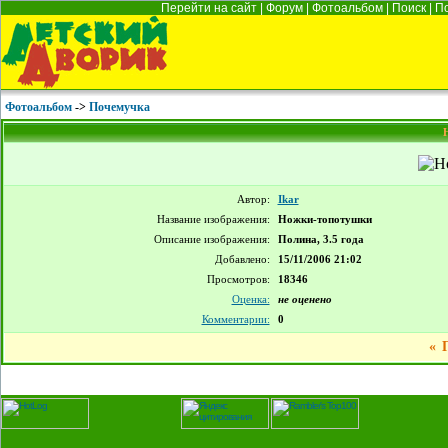
Перейти на сайт
|
Форум
|
Фотоальбом
|
Поиск
|
П
Фотоальбом
->
Почемучка
Автор:
Ikar
Название изображения:
Ножки-топотушки
Описание изображения:
Полина, 3.5 года
Добавлено:
15/11/2006 21:02
Просмотров:
18346
Оценка:
не оценено
Комментарии:
0
«