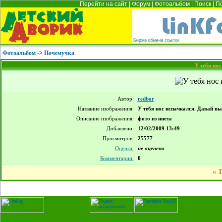
Перейти на сайт
|
Форум
|
Фотоальбом
|
Поиск
|
П
Фотоальбом
->
Почемучка
У тебя нос
Автор:
redbor
Название изображения:
У тебя нос испачкался. Давай выт
Описание изображения:
фото из инета
Добавлено:
12/02/2009 13:49
Просмотров:
25577
Оценка:
не оценено
Комментарии:
0
«