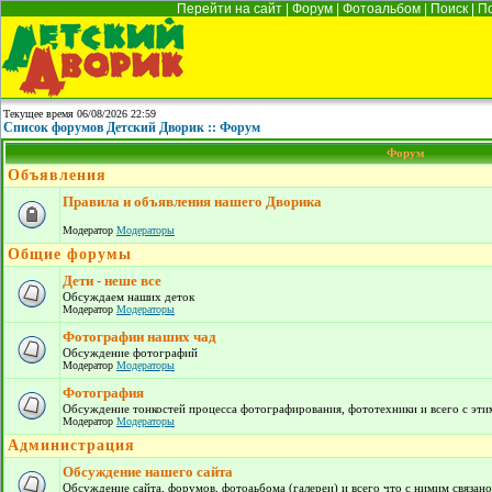
Перейти на сайт
|
Форум
|
Фотоальбом
|
Поиск
|
П
Текущее время 06/08/2026 22:59
Список форумов Детский Дворик :: Форум
Форум
Объявления
Правила и объявления нашего Дворика
Модератор
Модераторы
Общие форумы
Дети - неше все
Обсуждаем наших деток
Модератор
Модераторы
Фотографии наших чад
Обсуждение фотографий
Модератор
Модераторы
Фотография
Обсуждение тонкостей процесса фотографирования, фототехники и всего с этим
Модератор
Модераторы
Администрация
Обсуждение нашего сайта
Обсуждение сайта, форумов, фотоаьбома (галереи) и всего что с нимим связано