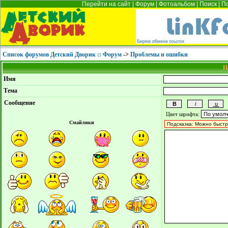
Перейти на сайт
|
Форум
|
Фотоальбом
|
Поиск
|
П
Список форумов Детский Дворик :: Форум
->
Проблемы и ошибки
Н
Имя
Тема
Сообщение
Цвет шрифта:
Смайлики