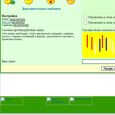
Дополнительные смайлики
Настройки
Отключить в этом 
HTML
ВЫКЛЮЧЕН
BBCode
ВКЛЮЧЕН
Отключить в этом с
Смайлики
ВКЛЮЧЕНЫ
Система противодействия спаму:
Сколько белых полосок н
Этот вопрос необходим, чтобы максимально затруднить спамерам
доступ к отправке сообщений в форумы. (различаются строчные и
прописные буквы)
Ваш ответ: