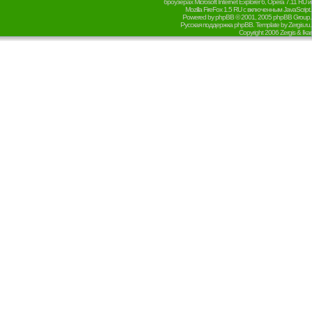
броузерах Microsoft Internet Explorer 6, Opera 7.11 RU и
Mozilla FireFox 1.5 RU с включенным JavaScript.
Powered by
phpBB
© 2001, 2005 phpBB Group.
Русская поддержка phpBB
. Template by
Zergis.ru
.
Copyright 2006
Zergis & Ikar