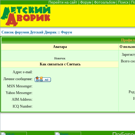
Перейти на сайт
|
Форум
|
Фотоальбом
|
Поиск
|
П
Список форумов Детский Дворик :: Форум
Профиль
Аватара
О пользо
Зарегис
Новичок
Всего со
Как связаться с Светысь
Адрес e-mail:
Личное сообщение:
MSN Messenger:
Род
Yahoo Messenger:
И
AIM Address:
ICQ Number:
Работо