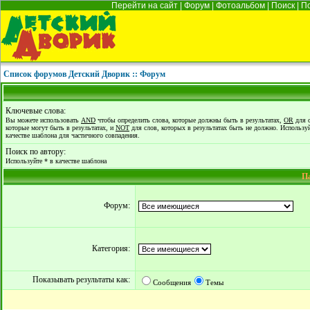
Перейти на сайт
|
Форум
|
Фотоальбом
|
Поиск
|
П
Список форумов Детский Дворик :: Форум
Ключевые слова:
Вы можете использовать
AND
чтобы определить слова, которые должны быть в результатах,
OR
для с
которые могут быть в результатах, и
NOT
для слов, которых в результатах быть не должно. Используй
качестве шаблона для частичного совпадения.
Поиск по автору:
Используйте * в качестве шаблона
П
Форум:
Категория:
Показывать результаты как:
Сообщения
Темы