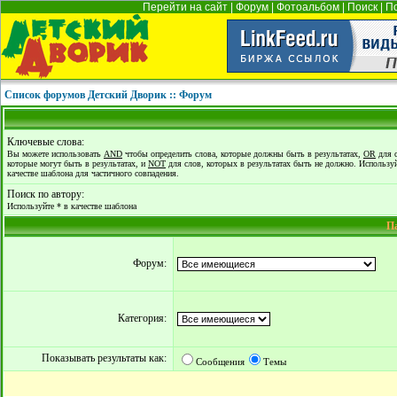
Перейти на сайт
|
Форум
|
Фотоальбом
|
Поиск
|
П
Список форумов Детский Дворик :: Форум
Ключевые слова:
Вы можете использовать
AND
чтобы определить слова, которые должны быть в результатах,
OR
для с
которые могут быть в результатах, и
NOT
для слов, которых в результатах быть не должно. Используй
качестве шаблона для частичного совпадения.
Поиск по автору:
Используйте * в качестве шаблона
П
Форум:
Категория:
Показывать результаты как:
Сообщения
Темы