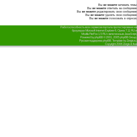
Вы
не можете
начинать темы
Вы
не можете
отвечать на сообщения
Вы
не можете
редактировать свои сообщения
Вы
не можете
удалять свои сообщения
Вы
не можете
голосовать в опросах
Работоспособность всех сервисов портала протестирована на
броузерах Microsoft Internet Explorer 6, Opera 7.11 RU и
Mozilla FireFox 1.5 RU с включенным JavaScript.
Powered by
phpBB
© 2001, 2005 phpBB Group.
Русская поддержка phpBB
. Template by
Zergis.ru
.
Copyright 2006
Zergis & Ikar