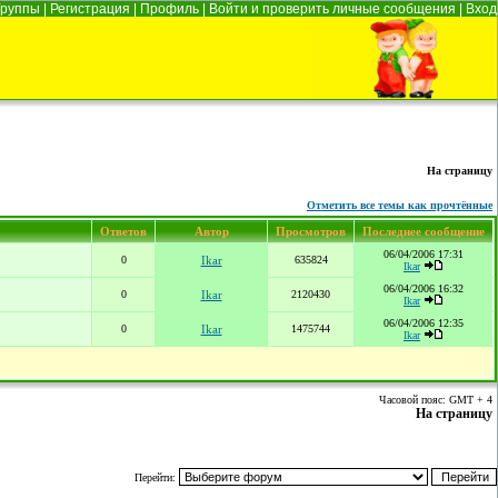
Группы
|
Регистрация
|
Профиль
|
Войти и проверить личные сообщения
|
Вход
На страницу
Отметить все темы как прочтённые
Ответов
Автор
Просмотров
Последнее сообщение
06/04/2006 17:31
0
Ikar
635824
Ikar
06/04/2006 16:32
0
Ikar
2120430
Ikar
06/04/2006 12:35
0
Ikar
1475744
Ikar
Часовой пояс: GMT + 4
На страницу
Перейти: