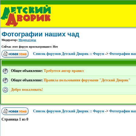
Фотографии наших чад
Модератор:
Модераторы
Сейчас этот форум просматривают: Нет
Список форумов Детский Дворик :: Форум
->
Фотографии на
Общее объявление:
Требуется автор правил
Общее объявление:
Правила пользования форумами "Детский Дворик"
Добро пожаловать!
Список форумов Детский Дворик :: Форум
->
Фотографии на
Страница
1
из
0