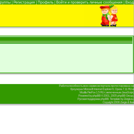
Группы
|
Регистрация
|
Профиль
|
Войти и проверить личные сообщения
|
Вход
Работоспособность всех сервисов портала протестирована на
броузерах Microsoft Internet Explorer 6, Opera 7.11 RU и
Mozilla FireFox 1.5 RU с включенным JavaScript.
Powered by
phpBB
© 2001, 2005 phpBB Group.
Русская поддержка phpBB
. Template by
Zergis.ru
.
Copyright 2006
Zergis & Ikar