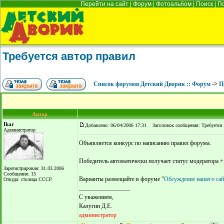
Перейти на сайт
|
Форум
|
Фотоальбом
|
Поиск
|
П
Требуется автор правил
Список форумов Детский Дворик :: Форум
->
П
Автор
Ikar
Добавлено: 06/04/2006 17:31
Заголовок сообщения: Требуется 
Администратор
Объявляется конкурс по написанию правил форума.
Победитель автоматически получает статус модератора 
Зарегистрирован: 31.03.2006
Сообщения: 15
Варианты размещайте в форуме "
Обсуждение нашего сай
Откуда: столица СССР
_________________
С уважением,
Калугин Д.Е.
администратор