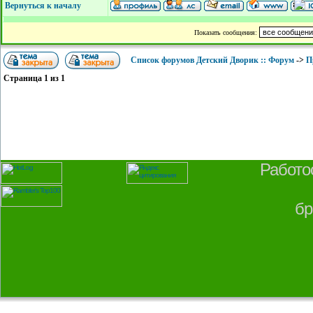
Вернуться к началу
Показать сообщения:
Список форумов Детский Дворик :: Форум
->
П
Страница
1
из
1
Работо
бр