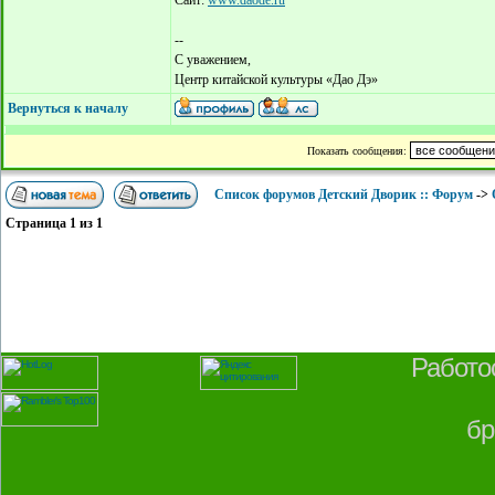
Сайт:
www.daode.ru
--
С уважением,
Центр китайской культуры «Дао Дэ»
Вернуться к началу
Показать сообщения:
Список форумов Детский Дворик :: Форум
->
Страница
1
из
1
Работо
бр