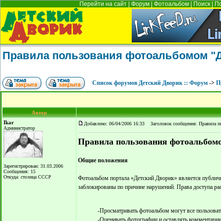
Перейти на сайт
|
Форум
|
Фотоальбом
|
Поиск
|
П
Правила пользования фотоальбомом "Д
Список форумов Детский Дворик :: Форум
->
П
Автор
Ikar
Добавлено: 06/04/2006 16:33
Заголовок сообщения: Правила по
Администратор
Правила пользования фотоальбомо
Общие положения
Зарегистрирован: 31.03.2006
Сообщения: 15
Откуда: столица СССР
Фотоальбом портала «Детский Дворик» является публичн
заблокированы по причине нарушений. Права доступа р
-Просматривать фотоальбом могут все пользоват
-Оценивать фотографии и оставлять комментарии