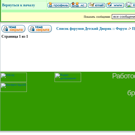
Вернуться к началу
Показать сообщения:
Список форумов Детский Дворик :: Форум
->
П
Страница
1
из
1
Работо
бр