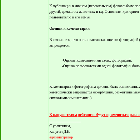
К публикации в личном (персональном) фотоальбоме пол
друзей, домашних животных и т.д. Основным критерием
пользователю и его семье.
Оценки и комментарии
В связи с тем, что пользовательские оценки фотографий 
запрещается:
-Оценка пользователями своих фотографий.
-Оценка пользователями одной фотографии более
Комментарии к фотографиям должны быть осмысленными
категорически запрещается оскорбления, разжигание меж
символами-заменителями).
К нарушителям рейтингов будут применяться различн
_________________
С уважением,
Калугин Д.Е.
администратор