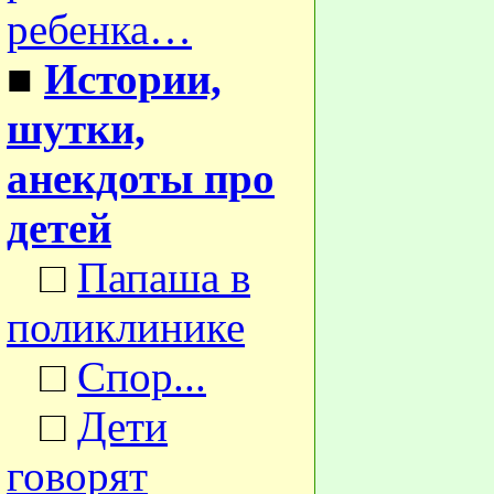
ребенка…
■
Истории,
шутки,
анекдоты про
детей
□
Папаша в
поликлинике
□
Спор...
□
Дети
говорят