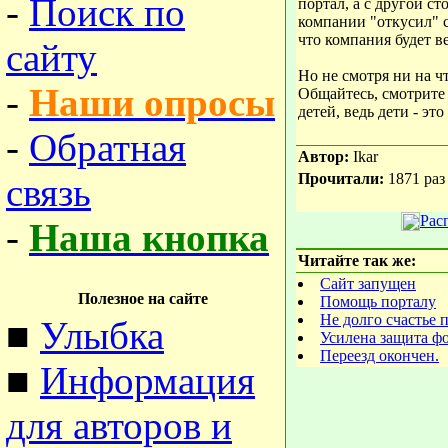
-
Поиск по
портал, а с другой с
компании "откусил" 
что компания будет в
сайту
Но не смотря ни на 
-
Наши опросы
Общайтесь, смотрите
детей, ведь дети - это
-
Обратная
Автор:
Ikar
Прочитали:
1871 раз
связь
Рас
-
Наша кнопка
Читайте так же:
Сайт запущен
Полезное на сайте
Помощь порталу
Не долго счастье 
■
Улыбка
Усилена защита ф
Переезд окончен.
■
Информация
для авторов и