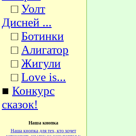
□
Уолт
Дисней ...
□
Ботинки
□
Алигатор
□
Жигули
□
Love is...
■
Конкурс
сказок!
Наша кнопка
Наша кнопка для тех, кто хочет