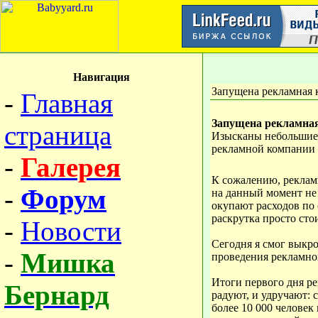
Навигация
Запущена рекламная 
-
Главная
Запущена рекламна
страница
Изысканы небольшие 
рекламной компании 
-
Галерея
К сожалению, реклам
-
Форум
на данный момент не 
окупают расходов по 
раскрутка просто стои
-
Новости
Сегодня я смог выкр
-
Мишка
проведения рекламно
Итоги первого дня р
Бернард
радуют, и удручают:
более 10 000 человек